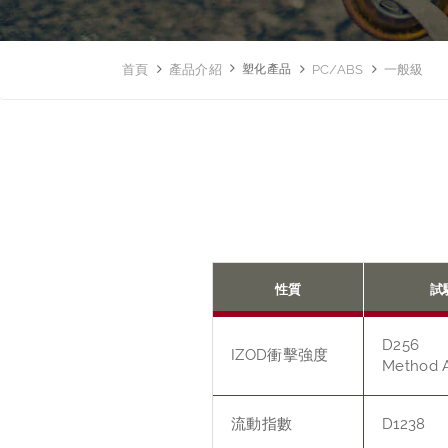
首頁
產品介紹
塑化產品
PC/ABS
一般級
性質
試
D256
IZOD衝擊強度
Method 
流動指數
D1238