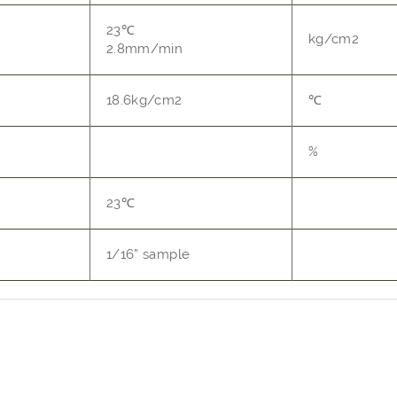
23℃
kg/cm2
2.8mm/min
18.6kg/cm2
℃
%
23℃
1/16” sample