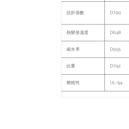
抗折係數
D790
熱變形溫度
D648
縮水率
D955
比重
D792
燃燒性
UL-94