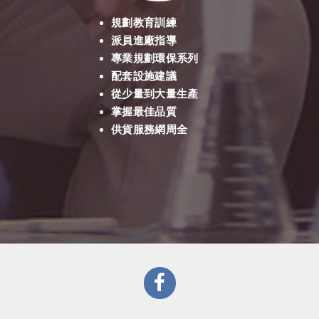
規劃教育訓練
派員進廠指導
專業規劃環保系列
配套設施建議
從少量到大量生產
掌握最佳品質
供貨服務網周全