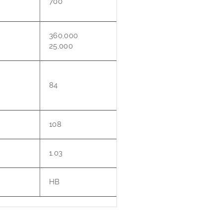
700
360,000
25,000
84
108
1.03
HB