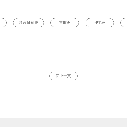
超高耐衝擊
電鍍級
押出級
回上一頁