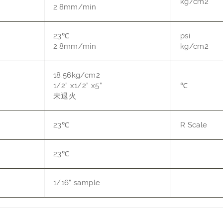
kg/cm2
2.8mm/min
23℃
psi
2.8mm/min
kg/cm2
18.56kg/cm2
1/2” x1/2” x5”
℃
未退火
23℃
R Scale
23℃
1/16” sample