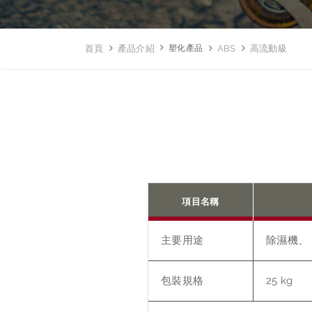
首頁
產品介紹
塑化產品
ABS
高流動級
項目名稱
主要用途
除濕機、
包裝規格
25 kg