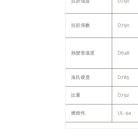
抗折強度
D790
抗折係數
D790
熱變形溫度
D648
洛氏硬度
D785
比重
D792
燃燒性
UL-94