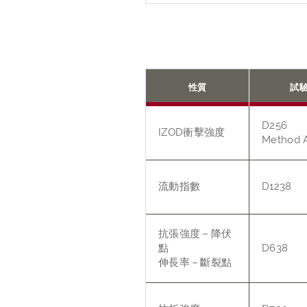
性質
試
D256
IZOD衝擊強度
Method 
流動指數
D1238
抗張強度－降伏
點
D638
伸長率－斷裂點