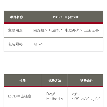
项目名称
ISOPAK®547SHF
主要用途
除湿机丶 电话机丶 电器外壳丶 卫浴设备
包装规格
25 kg
性质
试验方法
试验条件
D256
23℃
IZOD冲击强度
Method A
1/8” x1/2” x5/2”