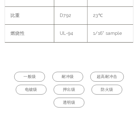
比重
D792
23℃
燃烧性
UL-94
1/16” sample
一般级
耐冲级
超高耐冲击
电镀级
押出级
防火级
透明级